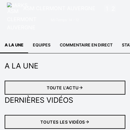
ASM CLERMONT AUVERGNE
1
2
Mi-Temps: 14 - 12
A LA UNE
EQUIPES
COMMENTAIRE EN DIRECT
STA
A LA UNE
TOUTE L'ACTU
DERNIÈRES VIDÉOS
TOUTES LES VIDÉOS