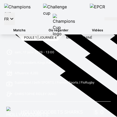
FR
Matchs
Où regarder
Vidéos
POULE 1
JOURNÉE 4
MATCH TERMINÉ
sam., 17 janv. 2026 - 13:00
Hollywoodbets Kings Park
Affluence: 8,292
SuperSport / beIN SPORTS / Premier Sports / FloRugby
CHRISTOPHE RIDLEY
(ANG)
HOLLYWOODBETS SHARKS
5
0