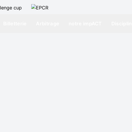
Billetterie
Arbitrage
notre impACT
Discipli