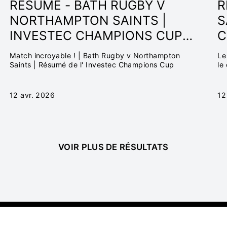
RÉSUMÉ - BATH RUGBY V
R
NORTHAMPTON SAINTS |
S
INVESTEC CHAMPIONS CUP
C
2025/26
Match incroyable ! | Bath Rugby v Northampton
Le
Saints | Résumé de l' Investec Champions Cup
le
Av
12 avr. 2026
12
VOIR PLUS DE RÉSULTATS