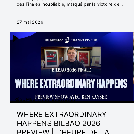
des Finales inoubliable, marqué par la victoire de
l’Union Bordeaux Bègles face au Leinster Rugby
pour décrocher sa deuxième étoile.
27 mai 2026
RÉSUMÉS VIDÉO 2025/2026
WHERE EXTRAORDINARY
HAPPENS BILBAO 2026
PREVIEW | L’HEURE DE LA