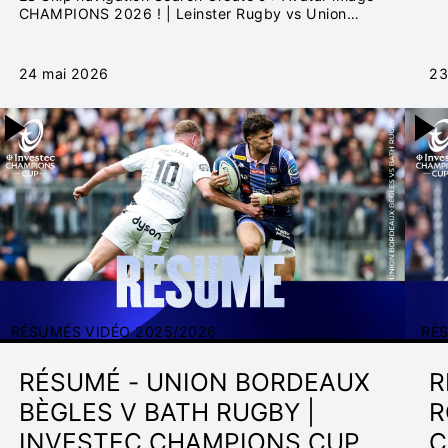
CHAMPIONS 2026 ! | Leinster Rugby vs Union
Bordeaux Bègles | Investec Champions Cup |
Résumé vidéos
24 mai 2026
23
RÉSUMÉS VIDÉO 2025/2026
RÉ
RÉSUMÉ - UNION BORDEAUX
R
BÈGLES V BATH RUGBY |
R
INVESTEC CHAMPIONS CUP
C