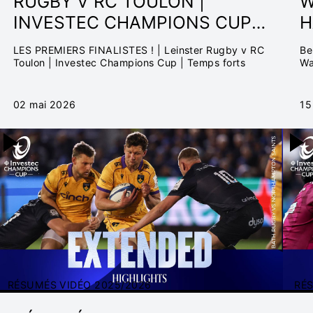
RUGBY V RC TOULON |
W
INVESTEC CHAMPIONS CUP
H
2025/26
D
LES PREMIERS FINALISTES ! | Leinster Rugby v RC
Be
Toulon | Investec Champions Cup | Temps forts
Wa
en
02 mai 2026
15
RÉSUMÉS VIDÉO 2025/2026
RÉ