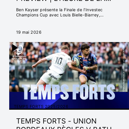
FINALE APPROCHE AVEC BEN
Ben Kayser présente la Finale de l’Investec
KAYSER
Champions Cup avec Louis Bielle-Biarrey,
superstar de l’UBB et nommé pour le titre de
Joueur Investec de l’Année, ainsi que le capitaine
irlandais Caelan Doris, lui aussi nommé.
19 mai 2026
TEMPS FORTS 2025/2026
TEMPS FORTS - UNION