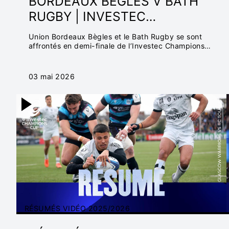
BORDEAUX BÈGLES V BATH
RUGBY | INVESTEC
CHAMPIONS CUP 2025/26
Union Bordeaux Bègles et le Bath Rugby se sont
affrontés en demi-finale de l’Investec Champions
Cup.
03 mai 2026
RÉSUMÉS VIDÉO 2025/2026