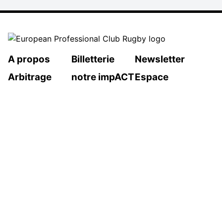
A propos
Billetterie
Newsletter
Arbitrage
notre impACT
Espace
presse
MENTIONS LÉGALES
Suivez-nous
Politique de confidentialité
Politique de cookies
Préférences en matière de cookies
Contact
2026 © European Professional Club Rugby