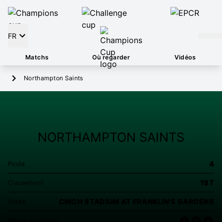
FR
Matchs
Où regarder
Vidéos
Northampton Saints
NORTHAMPTON SAINTS
4
Poule
1ST
Classement
CINCH STADIUM AT FRANKLIN'S GARDENS
Stade
Réseaux sociaux