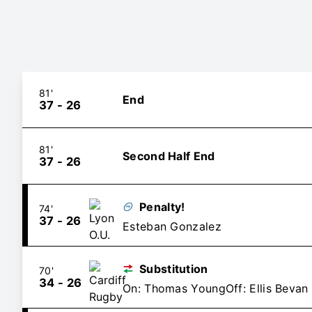
81'
End
37
-
26
81'
Second Half End
37
-
26
Penalty!
74'
37
-
26
Esteban Gonzalez
Substitution
70'
34
-
26
On: Thomas Young
Off: Ellis Bevan