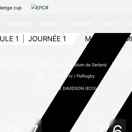
Billetterie
Vidéos
Actualité
Jeux
C
ULE 1
JOURNÉE 1
MATCH TERM
7 déc. 2024 - 15:15
Matmut Stadium de Gerland
Affl
epcrugby.tv / FloRugby
HOLLIE DAVIDSON
(ECO)
3
7
2
6