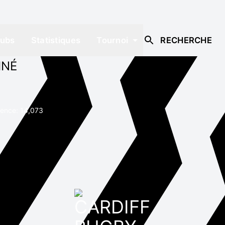
lubs
Statistiques
Tournoi
RECHERCHE
INÉ
uence: 14,073