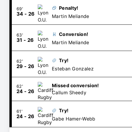
Penalty!
69'
34
-
26
Martin Meliande
Conversion!
63'
31
-
26
Martin Meliande
Try!
62'
29
-
26
Esteban Gonzalez
Missed conversion!
62'
24
-
26
Callum Sheedy
Try!
61'
24
-
26
Gabe Hamer-Webb