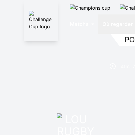
Matchs
Où regarder
PO
sam., 