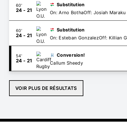
Substitution
60'
24
-
21
On: Arno Botha
Off: Josiah Maraku
Substitution
60'
24
-
21
On: Esteban Gonzalez
Off: Killian 
Conversion!
54'
24
-
21
Callum Sheedy
VOIR PLUS DE RÉSULTATS