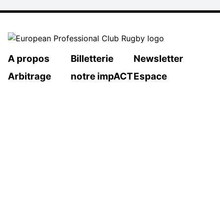
A propos
Billetterie
Newsletter
Arbitrage
notre impACT
Espace
presse
MENTIONS LÉGALES
Suivez-nous
Politique de confidentialité
Politique de cookies
Préférences en matière de cookies
Contact
2026 © European Professional Club Rugby