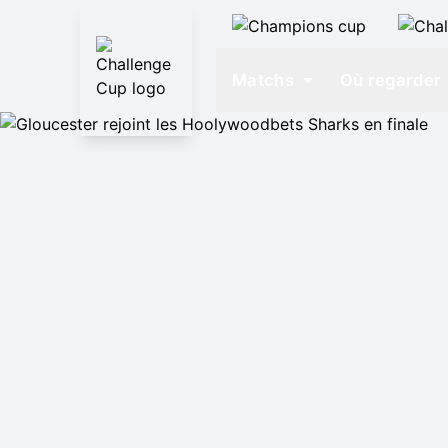
Matchs
Où regarder