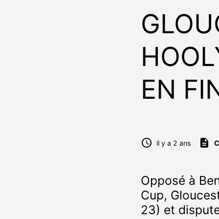
GLOUC
HOOL
EN FI
il y a 2 ans
C
Opposé à Ben
Cup, Glouces
23) et dispute